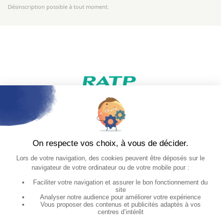
Désinscription possible à tout moment.
Catégories
Informations
Mode
Mon compte
Papeterie
CGV
Maison & déco
Mentions légales
Gestion des cookies
Magnets
Serge le Lapin
Liens utiles